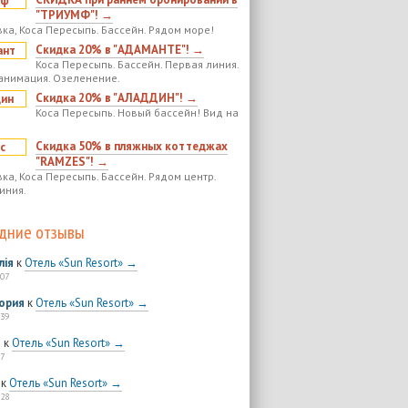
"ТРИУМФ"! →
ка, Коса Пересыпь. Бассейн. Рядом море!
Скидка 20% в "АДАМАНТЕ"! →
Коса Пересыпь. Бассейн. Первая линия.
анимация. Озеленение.
Скидка 20% в "АЛАДДИН"! →
Коса Пересыпь. Новый бассейн! Вид на
Скидка 50% в пляжных коттеджах
"RAMZES"! →
ка, Коса Пересыпь. Бассейн. Рядом центр.
иния.
дние отзывы
лія
к
Отель «Sun Resort» →
:07
ория
к
Отель «Sun Resort» →
:39
я
к
Отель «Sun Resort» →
7
к
Отель «Sun Resort» →
:28