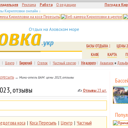
владельцев
Реклама
Работа
О редакции
Погода в Кир
ры Кирилловки онлайн ↓
овка
Отдых на Азовском море
.укр
БАЗЫ ОТДЫХА
ЦЕНЫ 2
КАФЕ
КАРТА
П
|
Центр
|
Бирючий
|
Степок
|
Частный сектор
|
Недорого
|
Аквапарк
и
Дельфи
ПЕРЕСЫПЬ
→ Мини-отель БАМ: цены 2023, отзывы
Бассе
023, отзывы
✍
Отзывы
23 шт.
Попул
едотова коса
|
Коса Пересыпь
|
Центр
|
Частный