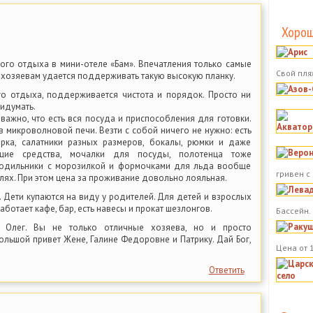
Хорош
ого отдыха в мини-отеле «Бам». Впечатления только самые
Свой пля
о хозяевам удается поддерживать такую высокую планку.
го отдыха, поддерживается чистота и порядок. Просто ни
идумать.
 важно, что есть вся посуда и приспособления для готовки.
 в микроволновой печи. Везти с собой ничего не нужно: есть
терка, салатники разных размеров, бокалы, рюмки и даже
щие средства, мочалки для посуды, полотенца тоже
лодильники с морозилкой и формочками для льда вообще
гривен с
елях. При этом цена за проживание довольно лояльная.
 Дети купаются на виду у родителей. Для детей и взрослых
аботает кафе, бар, есть навесы и прокат шезлонгов.
Бассейн.
 Олег. Вы не только отличные хозяева, но и просто
льшой привет Жене, Галине Федоровне и Патрику. Дай Бог,
Цена от 
Ответить