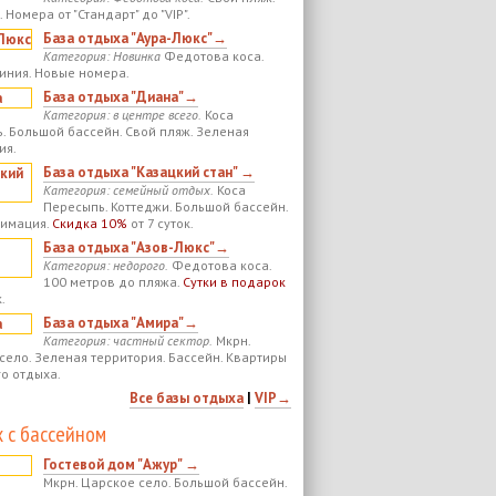
 Номера от "Стандарт" до "VIP".
База отдыха "Аура-Люкс"→
Категория: Новинка
Федотова коса.
иния. Новые номера.
База отдыха "Диана"→
Категория: в центре всего.
Коса
. Большой бассейн. Свой пляж. Зеленая
ия.
База отдыха "Казацкий стан" →
Категория: семейный отдых.
Коса
Пересыпь. Коттеджи. Большой бассейн.
нимация.
Скидка 10%
от 7 суток.
База отдыха "Азов-Люкс"→
Категория: недорого.
Федотова коса.
100 метров до пляжа.
Сутки в подарок
.
База отдыха "Амира"→
Категория: частный сектор.
Мкрн.
село. Зеленая территория. Бассейн. Квартиры
го отдыха.
Все базы отдыха
|
VIP→
 с бассейном
Гостевой дом "Ажур" →
Мкрн. Царское село. Большой бассейн.