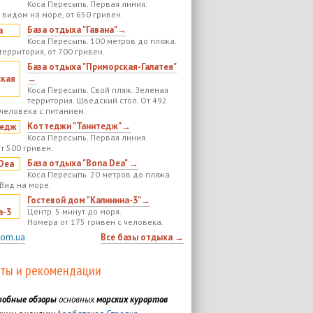
Коса Пересыпь. Первая линия.
 видом на море, от 650 гривен.
База отдыха "Гавана"→
Коса Пересыпь. 100 метров до пляжа.
территория, от 700 гривен.
База отдыха "Приморская-Галатея"
→
Коса Пересыпь. Свой пляж. Зеленая
территория. Шведский стол. От 492
 человека с питанием.
Коттеджи "Танитедж"→
Коса Пересыпь. Первая линия.
т 500 гривен.
База отдыха "Bona Dea" →
Коса Пересыпь. 20 метров до пляжа.
 Вид на море.
Гостевой дом "Калинина-3"→
Центр. 5 минут до моря.
Номера от 175 гривен с человека.
com.ua
Все базы отдыха →
ты и рекомендации
робные обзоры
основных
морских курортов