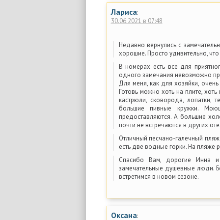
Лариса
:
30.06.2021 в 07:48
Недавно вернулись с замечательн
хорошие. Просто удивительно, чт
В номерах есть все для приятно
одного замечания невозможно пр
Для меня, как для хозяйки, очень
Готовь можно хоть на плите, хоть
кастрюли, сковорода, лопатки, 
большие пивные кружки. Мою
предоставляются. А большие хо
почти не встречаются в других от
Отличный песчано-галечный пляж.
есть две водные горки. На пляже р
Спасибо Вам, дорогие Инна и
замечательные душевные люди. Бо
встретимся в новом сезоне.
Оксана
: