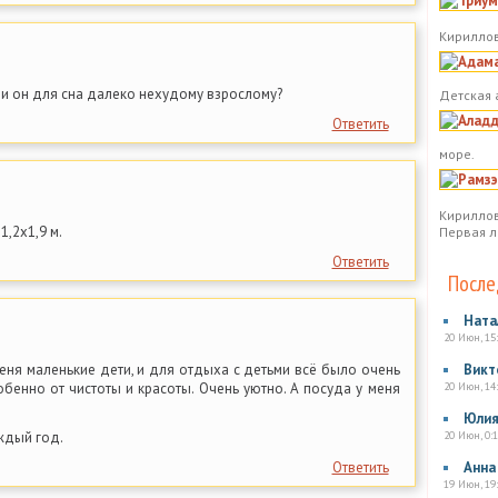
Кириллов
и он для сна далеко нехудому взрослому?
Детская 
Ответить
море.
Кириллов
1,2х1,9 м.
Первая л
Ответить
После
Ната
20 Июн, 15
еня маленькие дети, и для отдыха с детьми всё было очень
Викт
собенно от чистоты и красоты. Очень уютно. А посуда у меня
20 Июн, 14
Юли
ждый год.
20 Июн, 0:1
Ответить
Анна
19 Июн, 19