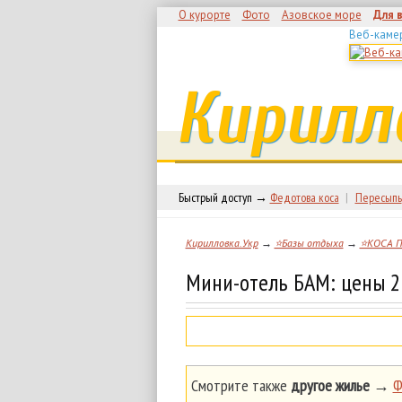
О курорте
Фото
Азовское море
Для 
Веб-каме
Кирилл
Быстрый доступ →
Федотова коса
|
Пересыпь
Кирилловка.Укр
→
⭐Базы отдыха
→
⭐КОСА 
Мини-отель БАМ: цены 2
Смотрите также
другое жилье
→
Ф