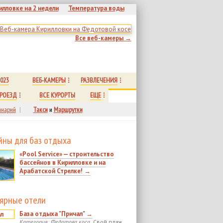
илловке на 2 недели
Температура воды
Все веб-камеры →
023
ВЕБ-КАМЕРЫ
РАЗВЛЕЧЕНИЯ
РОЕЗД
ВСЕ КУРОРТЫ
ЕЩЕ
нарий
|
Такси
и
Маршрутки
йны для баз отдыха
«Pool Service» — строительство
бассейнов в Кирилловке и на
Арабатской Стрелке! →
ярные отели
База отдыха "Причал" →
Категория: Федотова коса.
Свой пляж.