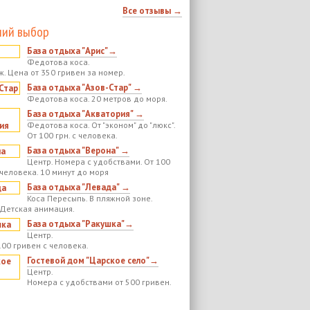
Все отзывы →
ий выбор
База отдыха "Арис"→
Федотова коса.
ж. Цена от 350 гривен за номер.
База отдыха "Азов-Стар" →
Федотова коса. 20 метров до моря.
База отдыха "Акватория" →
Федотова коса. От "эконом" до "люкс".
От 100 грн. с человека.
База отдыха "Верона" →
Центр. Номера с удобствами. От 100
 человека. 10 минут до моря
База отдыха "Левада" →
Коса Пересыпь. В пляжной зоне.
 Детская анимация.
База отдыха "Ракушка"→
Центр.
100 гривен с человека.
Гостевой дом "Царское село"→
Центр.
Номера с удобствами от 500 гривен.