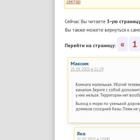
сектор
Сейчас Вы читаете
3-ую страниц
Вы также можете вернуться к сам
«
1
Перейти на страницу:
Максим
:
21.05.2021 в 11:29
Комната маленькая. Убогий телев
каналом. Берите с собой дополнит
у них нельзя. Территории нет вооб
Выход к морю по узенькой дорожк
домиков соседней базы. Пляж не у
Яна
:
21.07.2021 в 10:00