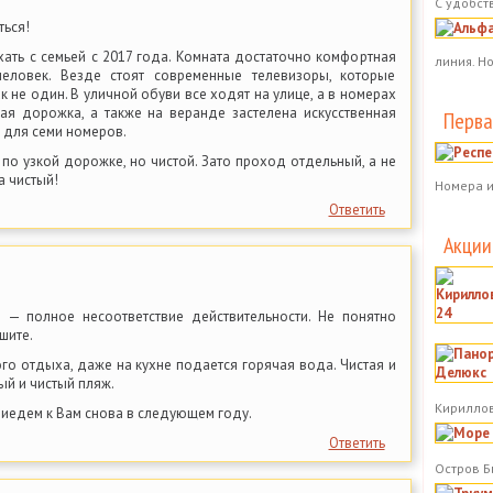
С удобст
ться!
хать с семьей с 2017 года. Комната достаточно комфортная
линия. Н
еловек. Везде стоят современные телевизоры, которые
к не один. В уличной обуви все ходят на улице, а в номерах
ая дорожка, а также на веранде застелена искусственная
Перва
 для семи номеров.
по узкой дорожке, но чистой. Зато проход отдельный, а не
а чистый!
Номера и
Ответить
Акции
и — полное несоответствие действительности. Не понятно
шите.
о отдыха, даже на кухне подается горячая вода. Чистая и
ый и чистый пляж.
Кириллов
иедем к Вам снова в следующем году.
Ответить
Остров Б