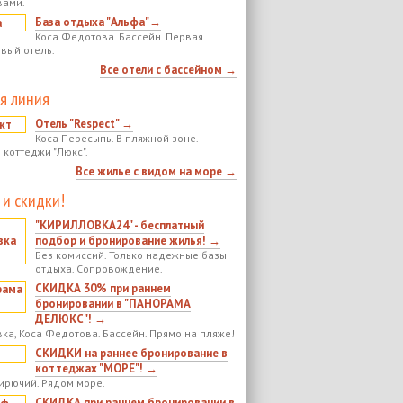
вами.
База отдыха "Альфа"→
Коса Федотова. Бассейн. Первая
овый отель.
Все отели с бассейном →
я линия
Отель "Respect" →
Коса Пересыпь. В пляжной зоне.
 коттеджи "Люкс".
Все жилье с видом на море →
 и скидки!
"КИРИЛЛОВКА24" - бесплатный
подбор и бронирование жилья! →
Без комиссий. Только надежные базы
отдыха. Сопровождение.
СКИДКА 30% при раннем
бронировании в "ПАНОРАМА
ДЕЛЮКС"! →
ка, Коса Федотова. Бассейн. Прямо на пляже!
СКИДКИ на раннее бронирование в
коттеджах "МОРЕ"! →
ирючий. Рядом море.
СКИДКА при раннем бронировании в