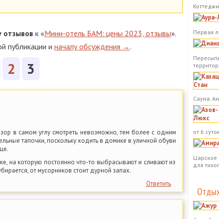
Коттеджи.
у
отзывов
к «
Мини-отель БАМ: цены 2023, отзывы
».
Первая л
ой публикации и
началу обсуждения →
.
Пересыпь
2
3
территор
Сауна. А
изор в самом углу смотреть невозможно, тем более с одним
от 6 суток
ельные тапочки, поскольку ходить в домике в уличной обуви
ще.
Царское 
е, на которую постоянно что-то выбрасывают и сливают из
для тихо
бирается, от мусорников стоит дурной запах.
Ответить
Отдых