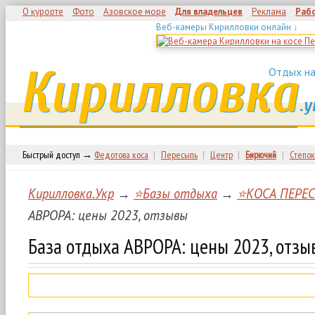
О курорте
Фото
Азовское море
Для владельцев
Реклама
Раб
Веб-камеры Кирилловки онлайн ↓
Кирилловка
Отдых на
.у
Быстрый доступ →
Федотова коса
|
Пересыпь
|
Центр
|
Бирючий
|
Степок
Кирилловка.Укр
→
⭐Базы отдыха
→
⭐КОСА ПЕРЕ
АВРОРА: цены 2023, отзывы
База отдыха АВРОРА: цены 2023, отзы