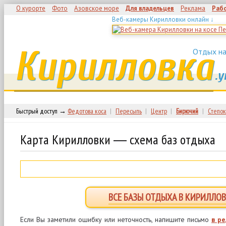
О курорте
Фото
Азовское море
Для владельцев
Реклама
Раб
Веб-камеры Кирилловки онлайн ↓
Кирилловка
Отдых на
.у
Быстрый доступ →
Федотова коса
|
Пересыпь
|
Центр
|
Бирючий
|
Степок
Карта Кирилловки ― схема баз отдыха
ВСЕ БАЗЫ ОТДЫХА В КИРИЛЛОВ
Если Вы заметили ошибку или неточность, напишите письмо
в р