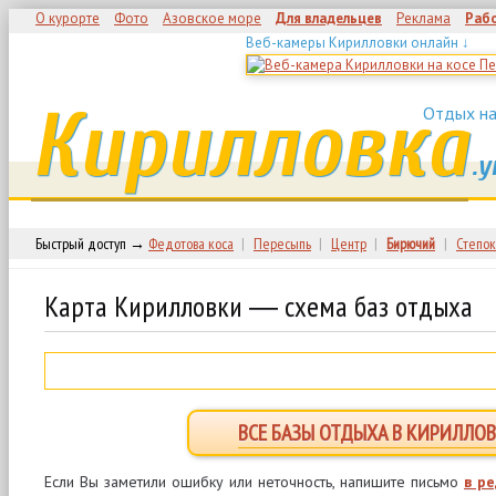
О курорте
Фото
Азовское море
Для владельцев
Реклама
Раб
Веб-камеры Кирилловки онлайн ↓
Кирилловка
Отдых на
.у
Быстрый доступ →
Федотова коса
|
Пересыпь
|
Центр
|
Бирючий
|
Степок
Карта Кирилловки ― схема баз отдыха
ВСЕ БАЗЫ ОТДЫХА В КИРИЛЛОВ
Если Вы заметили ошибку или неточность, напишите письмо
в р