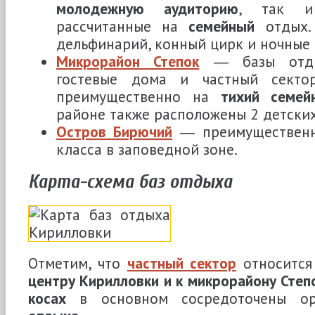
молодежную аудиторию
, так и
рассчитанные на
семейный
отдых. 
дельфинарий, конный цирк и ночные 
Микрорайон Степок
― базы отдых
гостевые дома и частный сектор
преимущественно на
тихий семей
районе также расположены 2 детских
Остров Бирючий
― преимущественн
класса в заповедной зоне.
Карта-схема баз отдыха
Отметим, что
частный сектор
относится
центру Кирилловки и к микрорайону Степ
косах
в основном сосредоточены ор