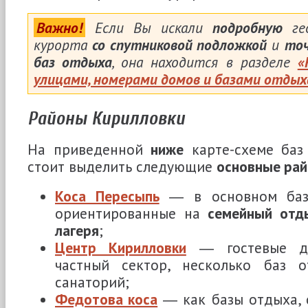
Важно!
Если Вы искали
подробную
гео
курорта
со спутниковой подложкой
и
то
баз отдыха
, она находится в разделе
«
улицами, номерами домов и базами отды
Районы Кирилловки
На приведенной
ниже
карте-схеме баз
стоит выделить следующие
основные ра
Коса Пересыпь
― в основном баз
ориентированные на
семейный отд
лагеря
;
Центр Кирилловки
― гостевые до
частный сектор, несколько баз о
санаторий;
Федотова коса
― как базы отдыха, 