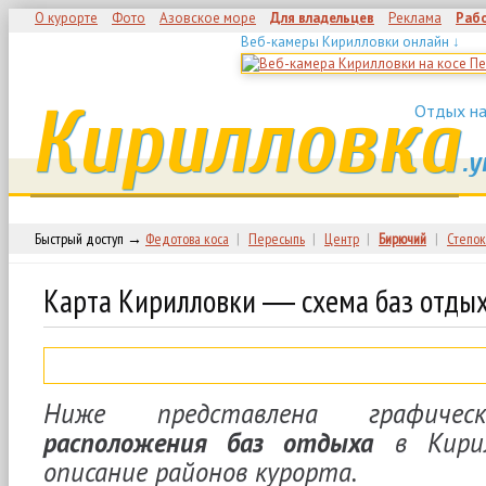
О курорте
Фото
Азовское море
Для владельцев
Реклама
Раб
Веб-камеры Кирилловки онлайн ↓
Кирилловка
Отдых на
.у
Быстрый доступ →
Федотова коса
|
Пересыпь
|
Центр
|
Бирючий
|
Степок
Карта Кирилловки ― схема баз отды
Ниже представлена графич
расположения баз отдыха
в Кирил
описание районов курорта.