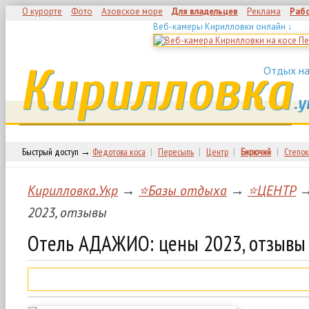
О курорте
Фото
Азовское море
Для владельцев
Реклама
Раб
Веб-камеры Кирилловки онлайн ↓
Кирилловка
Отдых на
.у
Быстрый доступ →
Федотова коса
|
Пересыпь
|
Центр
|
Бирючий
|
Степок
Кирилловка.Укр
→
⭐Базы отдыха
→
⭐ЦЕНТР
→
2023, отзывы
Отель АДАЖИО: цены 2023, отзывы