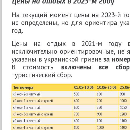
Цены на отдых в 2023-м году
На текущий момент цены на 2023-й го
не определены, но для ориентира ук
год.
Цены на отдых в 2021-м году в
исключительно ориентировочные, не 
указаны в украинской гривне
за номе
В стоимость
включены все сбо
туристический сбор.
Тип номера
01.05-10.06
10.06-25.06
25.06
«Люкс» 2-х местный
500
600
900
«Люкс» 2-х местный с кухней
600
700
1000
«Люкс» 3-х местный
600
750
1050
«Люкс» 3-х местный с кухней
700
900
1200
«Люкс» 4-х местный
600
800
1100
«Люкс» 4-х местный с кухней
800
1000
1400