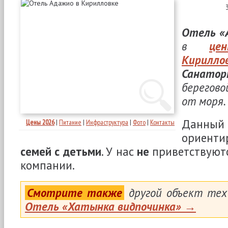
Отель «
в
це
Кирилло
Санатор
берегово
от моря.
Дан
Цены 2026
|
Питание
|
Инфраструктура
|
Фото
|
Контакты
ориен
семей с детьми
. У нас
не
приветствуют
компании.
Смотрите также
другой объект тех
Отель «Хатынка видпочинка» →