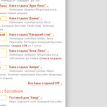
 Номера от "Стандарт" до "VIP".
База отдыха "Аура-Люкс"→
Категория: Новинка
Федотова коса.
иния. Новые номера.
База отдыха "Диана"→
Категория: в центре всего.
Коса
. Большой бассейн. Свой пляж. Зеленая
ия.
База отдыха "Казацкий стан" →
Категория: семейный отдых.
Коса
Пересыпь. Коттеджи. Большой бассейн.
нимация.
Скидка 10%
от 7 суток.
База отдыха "Азов-Люкс"→
Категория: недорого.
Федотова коса.
100 метров до пляжа.
Сутки в подарок
.
База отдыха "Амира"→
Категория: частный сектор.
Мкрн.
село. Зеленая территория. Бассейн. Квартиры
го отдыха.
Все базы отдыха
|
VIP→
 с бассейном
Гостевой дом "Ажур" →
Мкрн. Царское село. Большой бассейн.
вами.