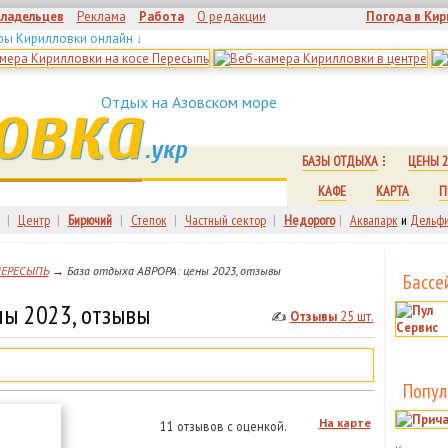
владельцев
Реклама
Работа
О редакции
Погода в Кир
ры Кирилловки онлайн ↓
овка
Отдых на Азовском море
.укр
БАЗЫ ОТДЫХА
ЦЕНЫ 2
КАФЕ
КАРТА
П
|
Центр
|
Бирючий
|
Степок
|
Частный сектор
|
Недорого
|
Аквапарк
и
Дельфи
ПЕРЕСЫПЬ
→ База отдыха АВРОРА: цены 2023, отзывы
Бассе
ны 2023, отзывы
✍
Отзывы
25 шт.
Попул
На карте
11 отзывов с оценкой.