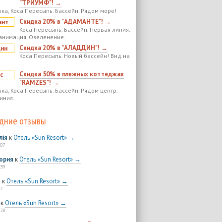
"ТРИУМФ"! →
ка, Коса Пересыпь. Бассейн. Рядом море!
Скидка 20% в "АДАМАНТЕ"! →
Коса Пересыпь. Бассейн. Первая линия.
анимация. Озеленение.
Скидка 20% в "АЛАДДИН"! →
Коса Пересыпь. Новый бассейн! Вид на
Скидка 50% в пляжных коттеджах
"RAMZES"! →
ка, Коса Пересыпь. Бассейн. Рядом центр.
иния.
дние отзывы
лія
к
Отель «Sun Resort» →
:07
ория
к
Отель «Sun Resort» →
:39
я
к
Отель «Sun Resort» →
7
к
Отель «Sun Resort» →
:28