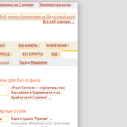
илловке на 2 недели
Температура воды
Все веб-камеры →
023
ВЕБ-КАМЕРЫ
РАЗВЛЕЧЕНИЯ
РОЕЗД
ВСЕ КУРОРТЫ
ЕЩЕ
нарий
|
Такси
и
Маршрутки
йны для баз отдыха
«Pool Service» — строительство
бассейнов в Кирилловке и на
Арабатской Стрелке! →
ярные отели
База отдыха "Причал" →
Категория: Федотова коса.
Свой пляж.