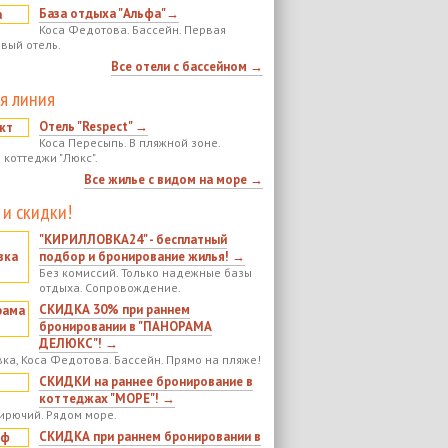
База отдыха "Альфа"→
Коса Федотова. Бассейн. Первая
овый отель.
Все отели с бассейном →
я линия
Отель "Respect" →
Коса Пересыпь. В пляжной зоне.
 коттеджи "Люкс".
Все жилье с видом на море →
 и скидки!
"КИРИЛЛОВКА24" - бесплатный
подбор и бронирование жилья! →
Без комиссий. Только надежные базы
отдыха. Сопровождение.
СКИДКА 30% при раннем
бронировании в "ПАНОРАМА
ДЕЛЮКС"! →
ка, Коса Федотова. Бассейн. Прямо на пляже!
СКИДКИ на раннее бронирование в
коттеджах "МОРЕ"! →
ирючий. Рядом море.
СКИДКА при раннем бронировании в