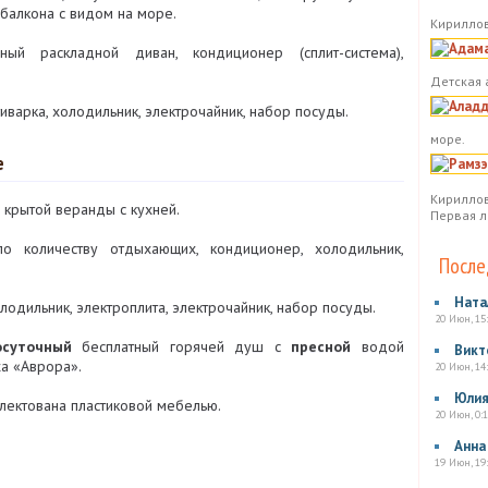
алкона с видом на море.
Кириллов
ый раскладной диван, кондиционер (сплит-система),
Детская 
иварка, холодильник, электрочайник, набор посуды.
море.
е
Кириллов
 крытой веранды с кухней.
Первая л
о количеству отдыхающих, кондиционер, холодильник,
После
Ната
лодильник, электроплита, электрочайник, набор посуды.
20 Июн, 15
осуточный
бесплатный горячей душ с
пресной
водой
Викт
а «Аврора».
20 Июн, 14
Юли
лектована пластиковой мебелью.
20 Июн, 0:1
Анна
19 Июн, 19