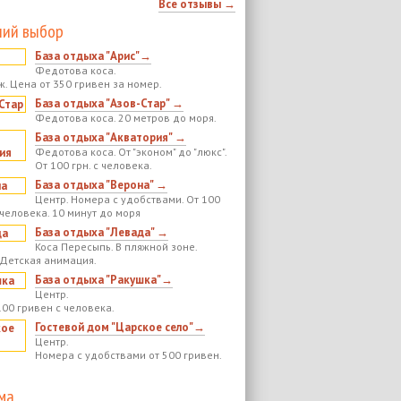
Все отзывы →
ий выбор
База отдыха "Арис"→
Федотова коса.
ж. Цена от 350 гривен за номер.
База отдыха "Азов-Стар" →
Федотова коса. 20 метров до моря.
База отдыха "Акватория" →
Федотова коса. От "эконом" до "люкс".
От 100 грн. с человека.
База отдыха "Верона" →
Центр. Номера с удобствами. От 100
 человека. 10 минут до моря
База отдыха "Левада" →
Коса Пересыпь. В пляжной зоне.
 Детская анимация.
База отдыха "Ракушка"→
Центр.
100 гривен с человека.
Гостевой дом "Царское село"→
Центр.
Номера с удобствами от 500 гривен.
ма