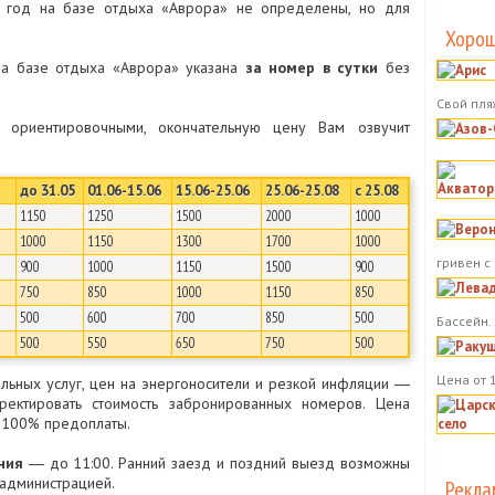
 год на базе отдыха «Аврора» не определены, но для
Хорош
на базе отдыха «Аврора» указана
за номер в сутки
без
Свой пля
ориентировочными, окончательную цену Вам озвучит
до 31.05
01.06-15.06
15.06-25.06
25.06-25.08
с 25.08
1150
1250
1500
2000
1000
1000
1150
1300
1700
1000
гривен с
900
1000
1150
1500
900
750
850
1000
1150
850
500
600
700
850
500
Бассейн.
500
550
650
750
500
Цена от 
льных услуг, цен на энергоносители и резкой инфляции ―
ректировать стоимость забронированных номеров. Цена
е 100% предоплаты.
ния
― до 11:00. Ранний заезд и поздний выезд возможны
администрацией.
Рекла