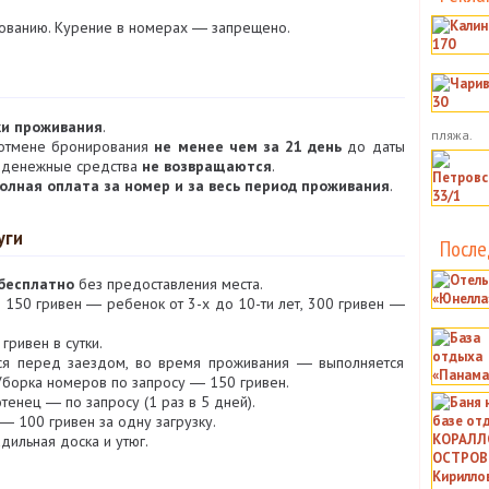
ованию. Курение в номерах ― запрещено.
ки проживания
.
пляжа.
 отмене бронирования
не менее чем за 21 день
до даты
 денежные средства
не возвращаются
.
олная оплата за номер и за весь период проживания
.
уги
После
бесплатно
без предоставления места.
: 150 гривен ― ребенок от 3-х до 10-ти лет, 300 гривен ―
гривен в сутки.
ся перед заездом, во время проживания ― выполняется
Уборка номеров по запросу ― 150 гривен.
тенец ― по запросу (1 раз в 5 дней).
― 100 гривен за одну загрузку.
дильная доска и утюг.