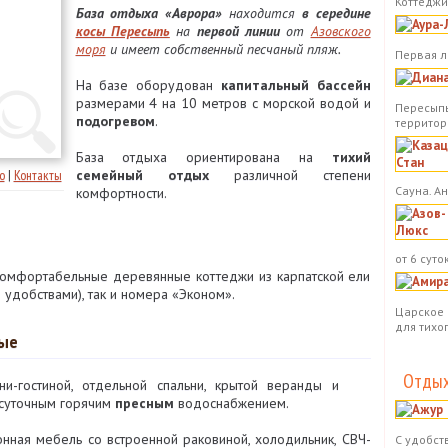
Коттеджи.
База отдыха «Аврора»
находится
в середине
косы Пересыпь
на
первой линии
от
Азовского
моря
и имеет собственный песчаный пляж.
Первая л
На базе оборудован
капитальный бассейн
размерами 4 на 10 метров с морской водой и
Пересыпь
подогревом
.
территор
База отдыха ориентирована на
тихий
о
|
Контакты
семейный отдых
различной степени
Сауна. А
комфортности.
от 6 суток
 комфортабельные деревянные коттеджи из карпатской ели
 удобствами), так и номера «Эконом».
Царское 
для тихо
ные
Отдых
и-гостиной, отдельной спальни, крытой веранды и
осуточным горячим
пресным
водоснабжением.
нная мебель со встроенной раковиной, холодильник, СВЧ-
С удобст