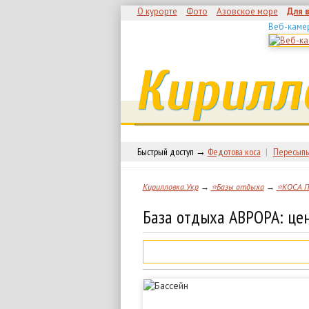
О курорте
Фото
Азовское море
Для 
Веб-каме
Кирилл
Быстрый доступ →
Федотова коса
|
Пересыпь
Кирилловка.Укр
→
⭐Базы отдыха
→
⭐КОСА 
База отдыха АВРОРА: це