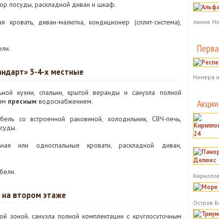
абор посуды, раскладной диван и шкаф.
я кровать, диван-малютка, кондиционер (сплит-система),
линия. Н
Перва
ли.
ндарт» 3-4-х местные
Номера и
ной кухни, спальни, крытой веранды и санузла полной
чим
пресным
водоснабжением.
Акции
ель со встроенной раковиной, холодильник, СВЧ-печь,
осуды.
ная или односпальные кровати, раскладной диван,
бели.
Кириллов
 на втором этаже
Остров Б
ой зоной, санузла полной комплектации с круглосуточным