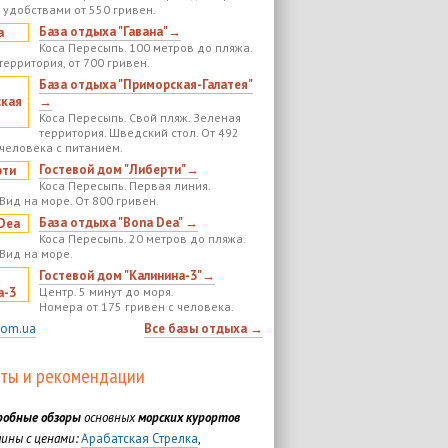
 удобствами от 550 гривен.
База отдыха "Гавана"→
Коса Пересыпь. 100 метров до пляжа.
территория, от 700 гривен.
База отдыха "Приморская-Галатея"
→
Коса Пересыпь. Свой пляж. Зеленая
территория. Шведский стол. От 492
 человека с питанием.
Гостевой дом "Либерти"→
Коса Пересыпь. Первая линия.
Вид на море. От 800 гривен.
База отдыха "Bona Dea" →
Коса Пересыпь. 20 метров до пляжа.
 Вид на море.
Гостевой дом "Калинина-3"→
Центр. 5 минут до моря.
Номера от 175 гривен с человека.
com.ua
Все базы отдыха →
ты и рекомендации
робные обзоры
основных
морских курортов
ины с ценами:
Арабатская Стрелка
,